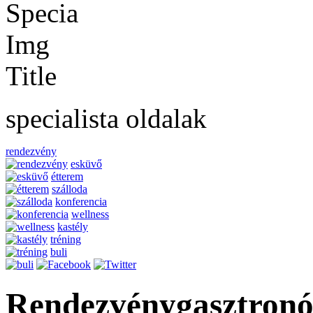
specialista oldalak
rendezvény
esküvő
étterem
szálloda
konferencia
wellness
kastély
tréning
buli
Rendezvénygasztron