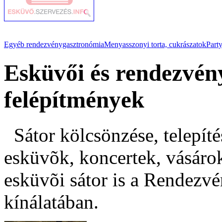
Egyéb rendezvénygasztronómia
Menyasszonyi torta, cukrászatok
Party
Esküvői és rendezvén
felépítmények
Sátor kölcsönzése, telepíté
esküvõk, koncertek, vásáro
esküvõi sátor is a Rendezv
kínálatában.