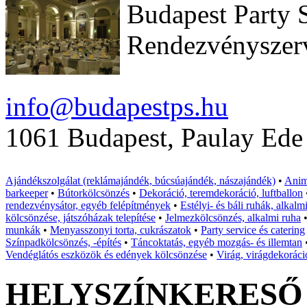
Budapest Party 
Rendezvényszer
info@budapestps.hu
1061 Budapest, Paulay Ede 
Ajándékszolgálat (reklámajándék, búcsúajándék, nászajándék)
•
Anim
barkeeper
•
Bútorkölcsönzés
•
Dekoráció, teremdekoráció, luftballon
rendezvénysátor, egyéb felépítmények
•
Estélyi- és báli ruhák, alkalm
kölcsönzése, játszóházak telepítése
•
Jelmezkölcsönzés, alkalmi ruha
munkák
•
Menyasszonyi torta, cukrászatok
•
Party service és catering
Színpadkölcsönzés, -építés
•
Táncoktatás, egyéb mozgás- és illemtan
Vendéglátós eszközök és edények kölcsönzése
•
Virág, virágdekoráci
HELYSZÍNKERESŐ