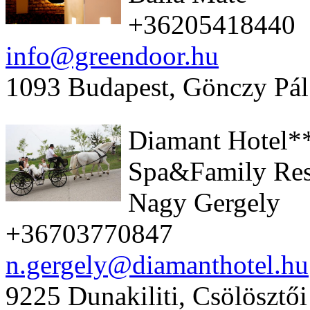
+36205418440
info@greendoor.hu
1093 Budapest, Gönczy Pál
Diamant Hotel**
Spa&Family Res
Nagy Gergely
+36703770847
n.gergely@diamanthotel.hu
9225 Dunakiliti, Csölösztői