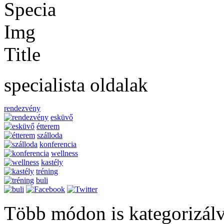
specialista oldalak
rendezvény
esküvő
étterem
szálloda
konferencia
wellness
kastély
tréning
buli
Több módon is kategorizál