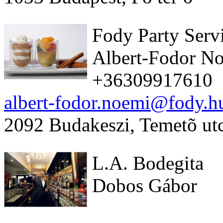
Fody Party Serv
Albert-Fodor N
+36309917610
albert-fodor.noemi@fody.h
2092 Budakeszi, Temetõ ut
L.A. Bodegita
Dobos Gábor