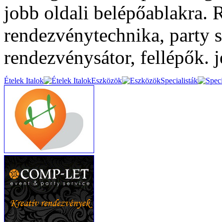
jobb oldali belépőablakra.
rendezvénytechnika, party s
rendezvénysátor, fellépők. je
Ételek Italok
Eszközök
Specialisták