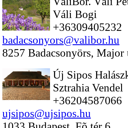
VáliBor. Váli Pé
Váli Bogi
+36309405232
badacsonyors@valibor.hu
8257 Badacsonyörs, Major 
Új Sipos Halász
Sztrahia Vendel
+36204587066
ujsipos@ujsipos.hu
1033 Budapest, Fõ tér 6