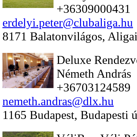
+36309000431
erdelyi.peter@clubaliga.hu
8171 Balatonvilágos, Aligai
Deluxe Rendezv
Németh András
+36703124589
nemeth.andras@dlx.hu
1165 Budapest, Budapesti ú