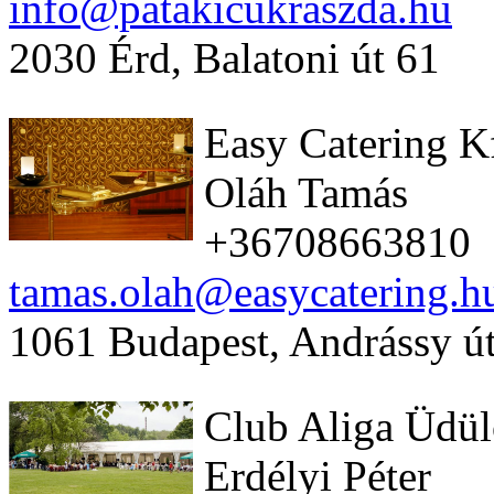
info@patakicukraszda.hu
2030 Érd, Balatoni út 61
Easy Catering K
Oláh Tamás
+36708663810
tamas.olah@easycatering.h
1061 Budapest, Andrássy út
Club Aliga Üdü
Erdélyi Péter