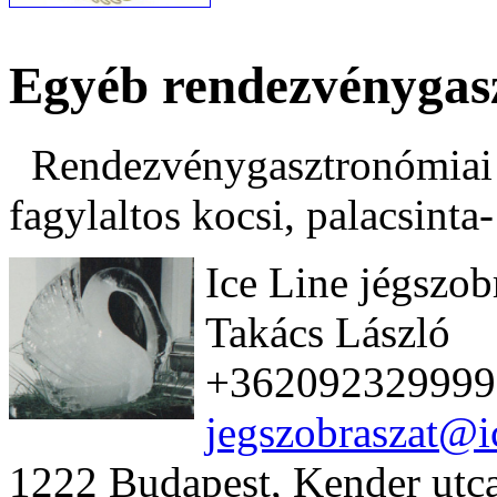
Egyéb rendezvénygas
Rendezvénygasztronómiai k
fagylaltos kocsi, palacsinta
Ice Line jégszob
Takács László
+362092329999
jegszobraszat@i
1222 Budapest, Kender utc