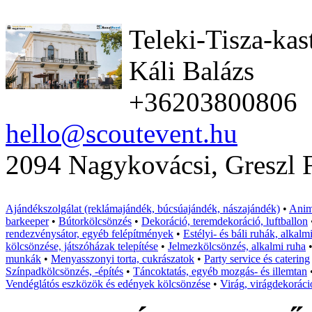
Teleki-Tisza-kas
Káli Balázs
+36203800806
hello@scoutevent.hu
2094 Nagykovácsi, Greszl F
Ajándékszolgálat (reklámajándék, búcsúajándék, nászajándék)
•
Anim
barkeeper
•
Bútorkölcsönzés
•
Dekoráció, teremdekoráció, luftballon
rendezvénysátor, egyéb felépítmények
•
Estélyi- és báli ruhák, alkalm
kölcsönzése, játszóházak telepítése
•
Jelmezkölcsönzés, alkalmi ruha
munkák
•
Menyasszonyi torta, cukrászatok
•
Party service és catering
Színpadkölcsönzés, -építés
•
Táncoktatás, egyéb mozgás- és illemtan
Vendéglátós eszközök és edények kölcsönzése
•
Virág, virágdekoráci