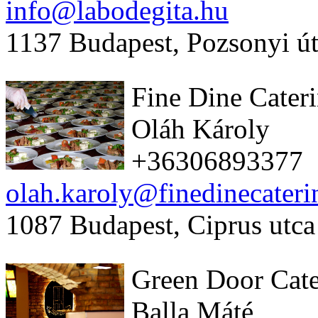
info@labodegita.hu
1137 Budapest, Pozsonyi út
Fine Dine Cater
Oláh Károly
+36306893377
olah.karoly@finedinecateri
1087 Budapest, Ciprus utca
Green Door Cate
Balla Máté