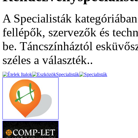
A Specialisták kategóriába
fellépők, szervezők és tech
be. Táncszínháztól esküvős
széles a választék..
Specialisták