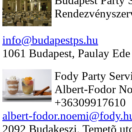
Budapest Party 
Rendezvényszer
info@budapestps.hu
1061 Budapest, Paulay Ede 
Fody Party Serv
Albert-Fodor N
+36309917610
albert-fodor.noemi@fody.h
2092 Budakeszi, Temetõ ut