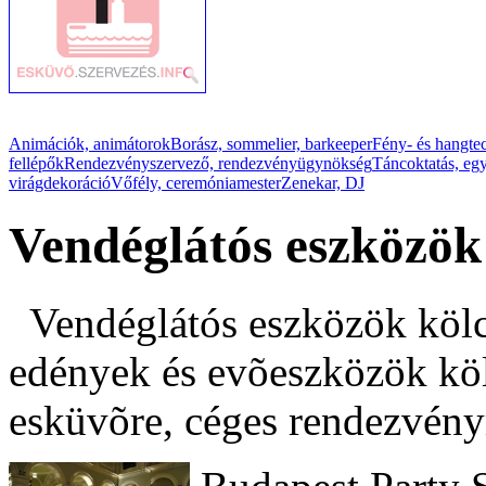
Animációk, animátorok
Borász, sommelier, barkeeper
Fény- és hangte
fellépők
Rendezvényszervező, rendezvényügynökség
Táncoktatás, eg
virágdekoráció
Vőfély, ceremóniamester
Zenekar, DJ
Vendéglátós eszközök
Vendéglátós eszközök kölcs
edények és evõeszközök kö
esküvõre, céges rendezvény