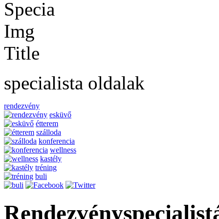
specialista oldalak
rendezvény
esküvő
étterem
szálloda
konferencia
wellness
kastély
tréning
buli
Rendezvényspecialist