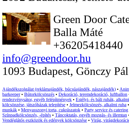
Green Door Cate
Balla Máté
+36205418440
info@greendoor.hu
1093 Budapest, Gönczy Pál
Ajándékszolgálat (reklámajándék, búcsúajándék, nászajándék)
•
Anim
barkeeper
•
Bútorkölcsönzés
•
Dekoráció, teremdekoráció, luftballon
rendezvénysátor, egyéb felépítmények
•
Estélyi- és báli ruhák, alkalm
kölcsönzése, játszóházak telepítése
•
Jelmezkölcsönzés, alkalmi ruha
munkák
•
Menyasszonyi torta, cukrászatok
•
Party service és catering
Színpadkölcsönzés, -építés
•
Táncoktatás, egyéb mozgás- és illemtan
Vendéglátós eszközök és edények kölcsönzése
•
Virág, virágdekoráci