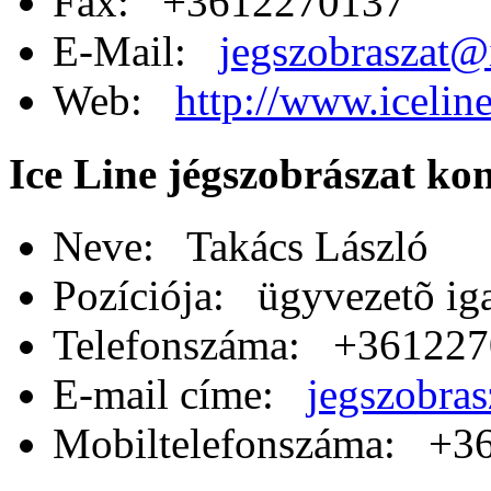
Fax: +3612270137
E-Mail:
jegszobraszat@
Web:
http://www.icelin
Ice Line jégszobrászat ko
Neve: Takács László
Pozíciója: ügyvezetõ ig
Telefonszáma: +36122
E-mail címe:
jegszobras
Mobiltelefonszáma: +3