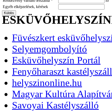
Rendezvény várható létszáma *
fő
Egyéb elképzelések, kérések
ESKÜVŐHELYSZÍ
Füvészkert esküvőhelysz
Selyemgombolyító
Esküvőhelyszín Portál
Fenyőharaszt kastélyszál
helyszinonline.hu
Magyar Kultúra Alapítv
Savoyai Kastélyszálló