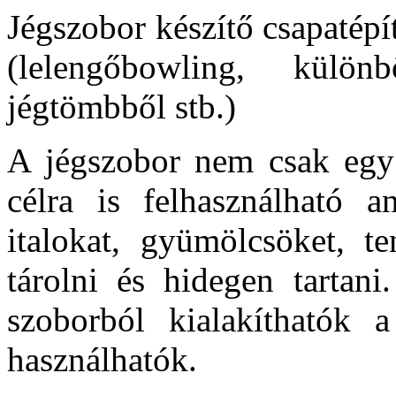
Jégszobor készítő csapatép
(lelengőbowling, külö
jégtömbből stb.)
A jégszobor nem csak egy
célra is felhasználható a
italokat, gyümölcsöket, te
tárolni és hidegen tartani
szoborból kialakíthatók a
használhatók.