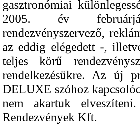
gasztronómiai különlegessé
2005. év februárjá
rendezvényszervező, reklám
az eddig elégedett -, illet
teljes körű rendezvénysze
rendelkezésükre. Az új p
DELUXE szóhoz kapcsolódó 
nem akartuk elveszíten
Rendezvények Kft.