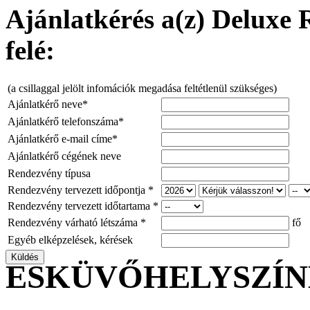
Ajánlatkérés a(z) Deluxe 
felé:
(a csillaggal jelölt infomációk megadása feltétlenül szükséges)
Ajánlatkérő neve*
Ajánlatkérő telefonszáma*
Ajánlatkérő e-mail címe*
Ajánlatkérő cégének neve
Rendezvény típusa
Rendezvény tervezett időpontja *
Rendezvény tervezett időtartama *
Rendezvény várható létszáma *
fő
Egyéb elképzelések, kérések
ESKÜVŐHELYSZÍ