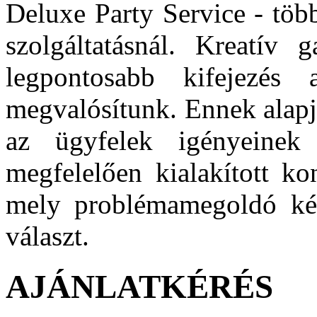
Deluxe Party Service - több
szolgáltatásnál. Kreatív 
legpontosabb kifejezés a
megvalósítunk. Ennek alapj
az ügyfelek igényeinek
megfelelően kialakított ko
mely problémamegoldó kés
választ.
AJÁNLATKÉRÉS