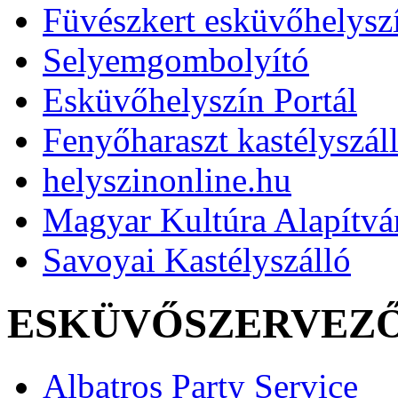
Füvészkert esküvőhelysz
Selyemgombolyító
Esküvőhelyszín Portál
Fenyőharaszt kastélyszál
helyszinonline.hu
Magyar Kultúra Alapítv
Savoyai Kastélyszálló
ESKÜVŐSZERVEZ
Albatros Party Service